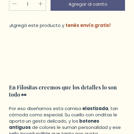
¡Agregá este producto y
tenés envío gratis!
Cambiar CP
Entregas para el CP:
Calcular
En Filositas creemos que los detalles lo son
todo 👀
Por eso diseñamos esta camisa
elastizada
, tan
cómoda como especial. Su cuello con onditas le
aporta un gesto delicado, y los
botones
antiguos
de colores le suman personalidad y ese
sello inconfundible que tanto nos gusta.