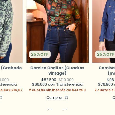
25
%
OFF
25
%
OFF
 (Grabado
Camisa Onditas (Cuadros
Camisa 
vintage)
(m
9.000
$82.500
$110.000
$96
sferencia
$66.000
con
Transferencia
$76.800
de
$42.216,67
2
cuotas sin interés de
$41.250
2
cuotas si
Comprar
C