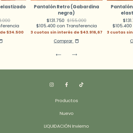
 elastizado
Pantalón Retro (Gabardina
Pantalón
negra)
elas
8.000
$131.750
$155.000
$131
sferencia
$105.400
con
Transferencia
$105.40
 de
$34.500
3
cuotas sin interés de
$43.916,67
3
cuotas sin
Comprar
C
Productos
Nuevo
LIQUIDACIÓN Invierno