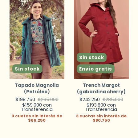
Sin stock
Sin stock
Envío gratis
Tapado Magnolia
Trench Margot
(Petróleo)
(gabardina cherry)
$198.750
$265.000
$242.250
$285.000
$159.000
con
$193.800
con
Transferencia
Transferencia
3
cuotas sin interés de
3
cuotas sin interés de
$66.250
$80.750