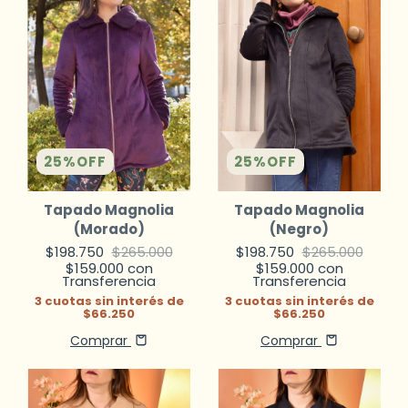
25
%
OFF
25
%
OFF
Tapado Magnolia
Tapado Magnolia
(Morado)
(Negro)
$198.750
$265.000
$198.750
$265.000
$159.000
con
$159.000
con
Transferencia
Transferencia
3
cuotas sin interés de
3
cuotas sin interés de
$66.250
$66.250
Comprar
Comprar