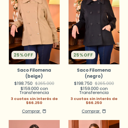
25
%
OFF
25
%
OFF
Saco Filomena
Saco Filomena
(beige)
(negro)
$198.750
$265.000
$198.750
$265.000
$159.000
con
$159.000
con
Transferencia
Transferencia
3
cuotas sin interés de
3
cuotas sin interés de
$66.250
$66.250
Comprar
Comprar