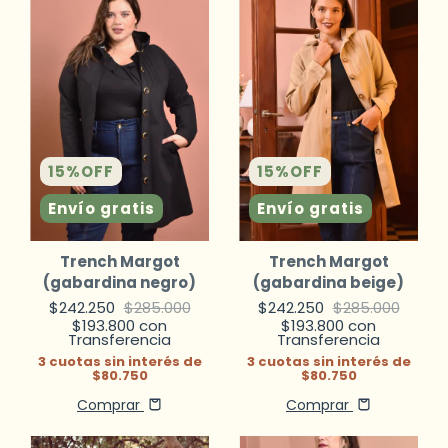
15
%
OFF
15
%
OFF
Envío gratis
Envío gratis
Trench Margot
Trench Margot
(gabardina negro)
(gabardina beige)
$242.250
$285.000
$242.250
$285.000
$193.800
con
$193.800
con
Transferencia
Transferencia
3
cuotas sin interés de
3
cuotas sin interés de
$80.750
$80.750
Comprar
Comprar