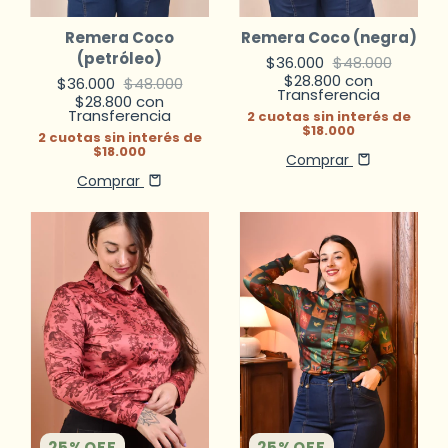
Remera Coco
Remera Coco (negra)
(petróleo)
$36.000
$48.000
$28.800
con
$36.000
$48.000
Transferencia
$28.800
con
Transferencia
2
cuotas sin interés de
$18.000
2
cuotas sin interés de
$18.000
Comprar
Comprar
25
%
OFF
25
%
OFF