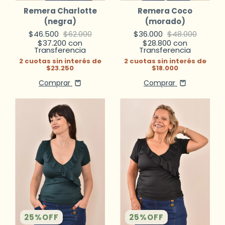
Remera Charlotte
Remera Coco
(negra)
(morado)
$46.500
$62.000
$36.000
$48.000
$37.200
con
$28.800
con
Transferencia
Transferencia
2
cuotas sin interés de
2
cuotas sin interés de
$23.250
$18.000
Comprar
Comprar
25
%
OFF
25
%
OFF