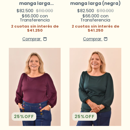
manga larga
manga larga (negra)
(petróleo)
$82.500
$110.000
$82.500
$110.000
$66.000
con
$66.000
con
Transferencia
Transferencia
2
cuotas sin interés de
2
cuotas sin interés de
$41.250
$41.250
Comprar
Comprar
25
%
OFF
25
%
OFF