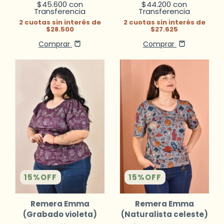
$45.600
con
$44.200
con
Transferencia
Transferencia
2
cuotas sin interés de
2
cuotas sin interés de
$28.500
$27.625
Comprar
Comprar
15
%
OFF
15
%
OFF
Remera Emma
Remera Emma
(Grabado violeta)
(Naturalista celeste)