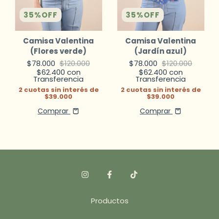
35
%
OFF
35
%
OFF
Camisa Valentina
Camisa Valentina
(Flores verde)
(Jardín azul)
$78.000
$120.000
$78.000
$120.000
$62.400
con
$62.400
con
Transferencia
Transferencia
2
cuotas sin interés de
2
cuotas sin interés de
$39.000
$39.000
Comprar
Comprar
Productos