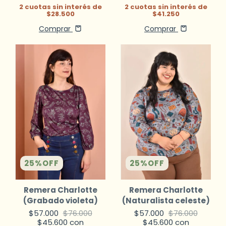
2
cuotas sin interés de
2
cuotas sin interés de
$41.250
$28.500
Comprar
Comprar
25
%
OFF
25
%
OFF
Remera Charlotte
Remera Charlotte
(Grabado violeta)
(Naturalista celeste)
$57.000
$76.000
$57.000
$76.000
$45.600
con
$45.600
con