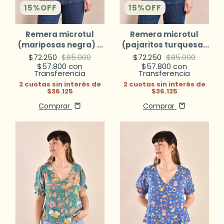
15
%
OFF
15
%
OFF
Remera microtul
Remera microtul
(mariposas negra) +
(pajaritos turquesa)
Musculosa lisa
+ Musculosa lisa
$72.250
$85.000
$72.250
$85.000
$57.800
con
$57.800
con
Transferencia
Transferencia
2
cuotas sin interés de
2
cuotas sin interés de
$36.125
$36.125
Comprar
Comprar