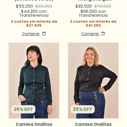
(morado)
$55.250
$65.000
$82.500
$110.000
$44.200
con
$66.000
con
Transferencia
Transferencia
2
cuotas sin interés de
2
cuotas sin interés de
$27.625
$41.250
Comprar
Comprar
25
%
OFF
25
%
OFF
Camisa Onditas
Camisa Onditas