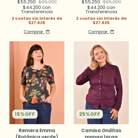
$55.250
$65.000
$55.250
$65.000
$44.200
con
$44.200
con
Transferencia
Transferencia
2
cuotas sin interés de
2
cuotas sin interés de
$27.625
$27.625
Comprar
Comprar
15
%
OFF
25
%
OFF
Remera Emma
Camisa Onditas
(Botánica verde)
manga larga