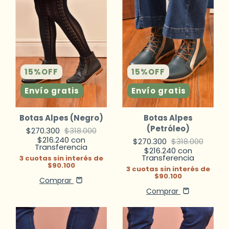
15
%
OFF
15
%
OFF
Envío gratis
Envío gratis
Botas Alpes (Negro)
Botas Alpes
(Petróleo)
$270.300
$318.000
$216.240
con
$270.300
$318.000
Transferencia
$216.240
con
Transferencia
3
cuotas sin interés de
$90.100
3
cuotas sin interés de
$90.100
Comprar
Comprar