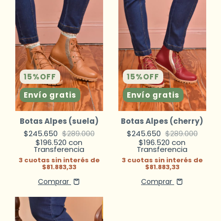
15
%
OFF
15
%
OFF
Envío gratis
Envío gratis
Botas Alpes (suela)
Botas Alpes (cherry)
$245.650
$289.000
$245.650
$289.000
$196.520
con
$196.520
con
Transferencia
Transferencia
3
cuotas sin interés de
3
cuotas sin interés de
$81.883,33
$81.883,33
Comprar
Comprar